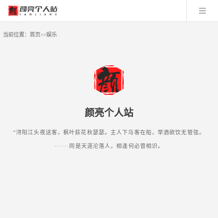
当前位置：
首页
>>
娱乐
颜亮个人站
“浔阳江头夜送客，枫叶荻花秋瑟瑟。主人下马客在船，举酒欲饮无管弦。
······同是天涯沦落人，相逢何必曾相识。