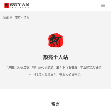
当前位置：
首页
>>
留言
颜亮个人站
“浔阳江头夜送客，枫叶荻花秋瑟瑟。主人下马客在船，举酒欲饮无管弦。
······同是天涯沦落人，相逢何必曾相识。
留言