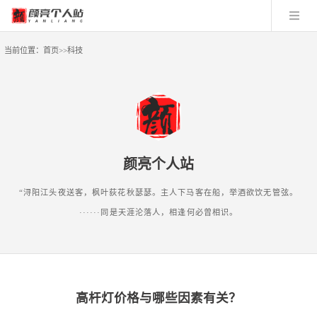
当前位置：
首页
>>
科技
颜亮个人站
“浔阳江头夜送客，枫叶荻花秋瑟瑟。主人下马客在船，举酒欲饮无管弦。
······同是天涯沦落人，相逢何必曾相识。
高杆灯价格与哪些因素有关？